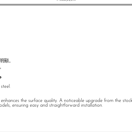
明顯。
。
p
steel.
ture enhances the surface quality. A noticeable upgrade from the stoc
els, ensuring easy and straightforward installation.